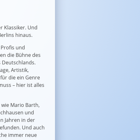
er Klassiker. Und
erlins hinaus.
Profis und
ten die Bühne des
s Deutschlands.
ge, Artistik,
für die ein Genre
ss – hier ist alles
 wie Mario Barth,
rschhausen und
n Jahren in der
gefunden. Und auch
che immer neue