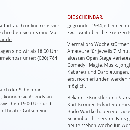
DIE SCHEINBAR,
sofort auch
online reserviert
gegründet 1984, ist ein echt
schreiben Sie uns eine Mail
zwar weit über die Grenzen B
ar.de
.
Viermal pro Woche stürmen 
agen sind wir ab 18:00 Uhr
Amateure für jeweils 7 Minu
 erreichbar unter: (030) 784
ältesten Open Stage Varieté
Comedy , Magie, Musik, Jongla
Kabarett und Darbietungen, 
erst noch erfunden werden mu
möglich.
such der Scheinbar
n, können sie Abends an
Bekannte Künstler und Stars
 zwischen 19:00 Uhr und
Kurt Krömer, Eckart von Hi
im Theater Gutscheine
Bodo Wartke haben vor viele
Scheinbar ihre ersten Fans 
heute stehen Woche für Wo