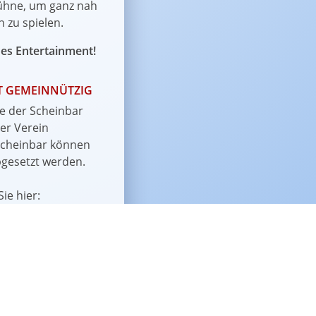
Bühne, um ganz nah
zu spielen.
ßes Entertainment!
ST GEMEINNÜTZIG
e der Scheinbar
ger Verein
Scheinbar können
bgesetzt werden.
ie hier:
schaft