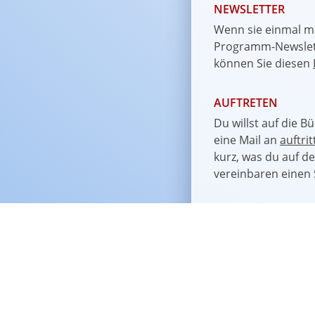
NEWSLETTER
Wenn sie einmal m
Programm-Newslett
können Sie diesen
AUFTRETEN
Du willst auf die B
eine Mail an
auftri
kurz, was du auf d
vereinbaren einen 
DIE SCHEINBAR U
Tagesaktuelle Pro
auch auf unserer
F
Bilder bei
Instagra