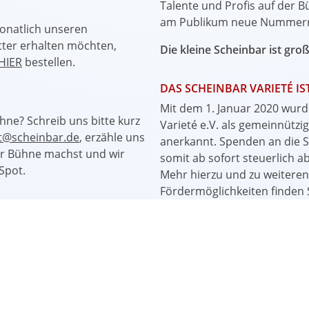
Talente und Profis auf der 
am Publikum neue Nummern 
onatlich unseren
er erhalten möchten,
Die kleine Scheinbar ist gro
HIER
bestellen.
DAS SCHEINBAR VARIETÉ I
Mit dem 1. Januar 2020 wurd
ühne? Schreib uns bitte kurz
Varieté e.V. als gemeinnützi
tt@scheinbar.de
, erzähle uns
anerkannt. Spenden an die 
er Bühne machst und wir
somit ab sofort steuerlich a
Spot.
Mehr hierzu und zu weiteren
Fördermöglichkeiten finden S
Spenden und Fördermitglied
ND SOCIAL MEDIA
grammhinweise finden Sie
acebook-Seite
, aktuelle
m
.